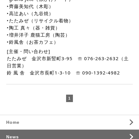
‣齊藤美知代（木彫）
‣高辻あい（九谷焼）
‣たたみぜ（リサイクル着物）
‣陶工 真々（器・雑貨）
‣増井洋子 鹿猫工房（陶芸）
‣鈴風舎（お茶カフェ）
[主催・問い合わせ]
たたみぜ 金沢市新竪町3-95 ☏ 076-263-2632（土
日営業）
鈴 風 舎 金沢市長町1-3-10 ☏ 090-1392-4982
1
Home
News