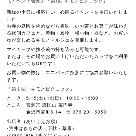
【イベント告知】『第1回 キモノピクニック』
新緑の季節に相応しい、心躍るイベントを企画いたしま
した。
お寺の庭園を眺めながら美味しいお茶とお菓子が味わえ
る縁側カフェと、着物・履物・和小物・器など、お買い
物が楽しめるキモノマルシェを開催します。
マイカップや抹茶碗の持ち込みも可能です。
または、その場でお買い上げいただいたカップをご利用
いただいてもOKです！
お買い物の際は、エコバッグ持参にご協力お願いいたし
ます。
『第１回 キモノピクニック』
と き 5.15(土),16(日) 10:00～16:00
ところ 曹洞宗 護国山 宝円寺
金沢市宝町6-14 ☏ 076-231-6050
出店者（あいうえお順）
‣荒井はきもの店（下駄・草履）
‣grand jeté（糸かけアート）